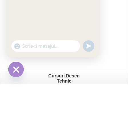
"+chaty_settings.lang.emoji_picker+"
undefined
WhatsApp
Message
Cursuri Desen
Hide
Tehnic
chaty
ProfesorIT
- Școală de Graphic Design 2026
Centru Confidentialitate GDPR
/
Termeni și Condiții
/
Solicitați arhiva datelor
/
Setările de confidențialitate – GDPR
/
Politica Cookie
/
Date cu caracter personal