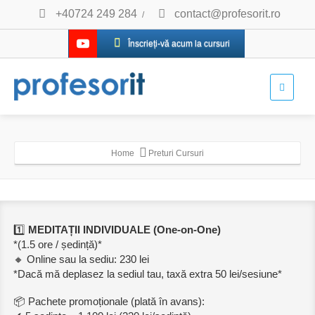
+40724 249 284
contact@profesorit.ro
/
Înscrieți-vă acum la cursuri
Home
Preturi Cursuri
1️⃣
MEDITAȚII INDIVIDUALE (One-on-One)
*(1.5 ore / ședință)*
🔸 Online sau la sediu: 230 lei
*Dacă mă deplasez la sediul tau, taxă extra 50 lei/sesiune*
📦 Pachete promoționale (plată în avans):