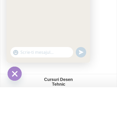
"+chaty_settings.lang.emoji_picker+"
undefined
WhatsApp
Message
Cursuri Desen
Hide
Tehnic
chaty
ProfesorIT
- Școală de Graphic Design 2026
Centru Confidentialitate GDPR
/
Termeni și Condiții
/