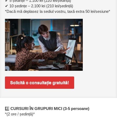
✔ 5 ședințe – 1.100 lei (220 lei/ședință)
✔ 10 ședințe – 2.100 lei (210 lei/ședință)
*Dacă mă deplasez la sediul vostru, taxă extra 50 lei/sesiune*
Solicită o consultație gratuită!
2️⃣
CURSURI ÎN GRUPURI MICI (3-5 persoane)
*(2 ore / ședință)*