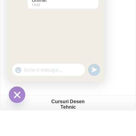
Online!
14:03
"+chaty_settings.lang.emoji_picker+"
undefined
WhatsApp
Message
Cursuri Desen
Hide
Tehnic
chaty
ProfesorIT
- Școală de Graphic Design 2026