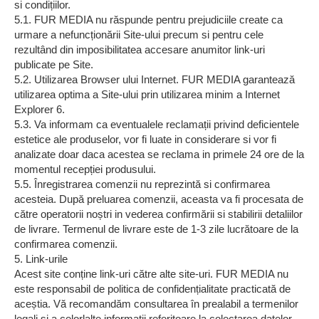
si condițiilor.
5.1. FUR MEDIA nu răspunde pentru prejudiciile create ca
urmare a nefuncționării Site-ului precum si pentru cele
rezultând din imposibilitatea accesare anumitor link-uri
publicate pe Site.
5.2. Utilizarea Browser ului Internet. FUR MEDIA garantează
utilizarea optima a Site-ului prin utilizarea minim a Internet
Explorer 6.
5.3. Va informam ca eventualele reclamații privind deficientele
estetice ale produselor, vor fi luate in considerare si vor fi
analizate doar daca acestea se reclama in primele 24 ore de la
momentul recepției produsului.
5.5. Înregistrarea comenzii nu reprezintă si confirmarea
acesteia. După preluarea comenzii, aceasta va fi procesata de
către operatorii noștri in vederea confirmării si stabilirii detaliilor
de livrare. Termenul de livrare este de 1-3 zile lucrătoare de la
confirmarea comenzii.
5. Link-urile
Acest site conține link-uri către alte site-uri. FUR MEDIA nu
este responsabil de politica de confidențialitate practicată de
aceștia. Vă recomandăm consultarea în prealabil a termenilor
legali și a celorlalte informații referitoare la colectarea datelor