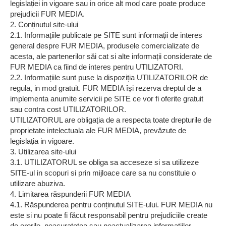
legislației in vigoare sau in orice alt mod care poate produce
prejudicii FUR MEDIA.
2. Conținutul site-ului
2.1. Informațiile publicate pe SITE sunt informații de interes
general despre FUR MEDIA, produsele comercializate de
acesta, ale partenerilor săi cat si alte informații considerate de
FUR MEDIA ca fiind de interes pentru UTILIZATORI.
2.2. Informațiile sunt puse la dispoziția UTILIZATORILOR de
regula, in mod gratuit. FUR MEDIA își rezerva dreptul de a
implementa anumite servicii pe SITE ce vor fi oferite gratuit
sau contra cost UTILIZATORILOR.
UTILIZATORUL are obligația de a respecta toate drepturile de
proprietate intelectuala ale FUR MEDIA, prevăzute de
legislația in vigoare.
3. Utilizarea site-ului
3.1. UTILIZATORUL se obliga sa acceseze si sa utilizeze
SITE-ul in scopuri si prin mijloace care sa nu constituie o
utilizare abuziva.
4. Limitarea răspunderii FUR MEDIA
4.1. Răspunderea pentru conținutul SITE-ului. FUR MEDIA nu
este si nu poate fi făcut responsabil pentru prejudiciile create
de erorile, neacuratetea sau neactualizarea informațiilor