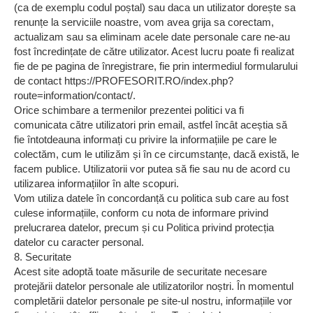
(ca de exemplu codul poștal) sau daca un utilizator dorește sa
renunțe la serviciile noastre, vom avea grija sa corectam,
actualizam sau sa eliminam acele date personale care ne-au
fost încredințate de către utilizator. Acest lucru poate fi realizat
fie de pe pagina de înregistrare, fie prin intermediul formularului
de contact https://PROFESORIT.RO/index.php?
route=information/contact/.
Orice schimbare a termenilor prezentei politici va fi
comunicata către utilizatori prin email, astfel încât aceștia să
fie întotdeauna informați cu privire la informațiile pe care le
colectăm, cum le utilizăm și în ce circumstanțe, dacă există, le
facem publice. Utilizatorii vor putea să fie sau nu de acord cu
utilizarea informațiilor în alte scopuri.
Vom utiliza datele în concordanță cu politica sub care au fost
culese informațiile, conform cu nota de informare privind
prelucrarea datelor, precum și cu Politica privind protecția
datelor cu caracter personal.
8. Securitate
Acest site adoptă toate măsurile de securitate necesare
protejării datelor personale ale utilizatorilor noștri. În momentul
completării datelor personale pe site-ul nostru, informațiile vor