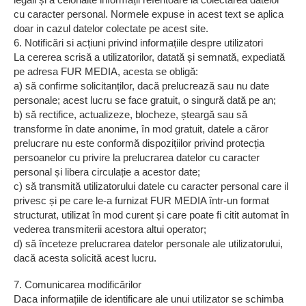
cu caracter personal. Normele expuse in acest text se aplica
doar in cazul datelor colectate pe acest site.
6. Notificări si acțiuni privind informațiile despre utilizatori
La cererea scrisă a utilizatorilor, datată și semnată, expediată
pe adresa FUR MEDIA, acesta se obligă:
a) să confirme solicitanților, dacă prelucrează sau nu date
personale; acest lucru se face gratuit, o singură dată pe an;
b) să rectifice, actualizeze, blocheze, șteargă sau să
transforme în date anonime, în mod gratuit, datele a căror
prelucrare nu este conformă dispozițiilor privind protecția
persoanelor cu privire la prelucrarea datelor cu caracter
personal și libera circulație a acestor date;
c) să transmită utilizatorului datele cu caracter personal care il
privesc și pe care le-a furnizat FUR MEDIA într-un format
structurat, utilizat în mod curent și care poate fi citit automat în
vederea transmiterii acestora altui operator;
d) să înceteze prelucrarea datelor personale ale utilizatorului,
dacă acesta solicită acest lucru.
7. Comunicarea modificărilor
Daca informațiile de identificare ale unui utilizator se schimba