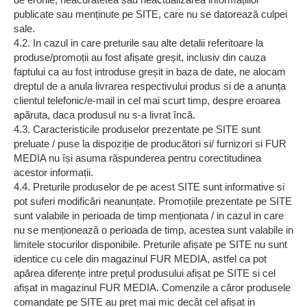
publicate sau menținute pe SITE, care nu se datorează culpei
sale.
4.2. In cazul in care preturile sau alte detalii referitoare la
produse/promoții au fost afișate greșit, inclusiv din cauza
faptului ca au fost introduse greșit in baza de date, ne alocam
dreptul de a anula livrarea respectivului produs si de a anunța
clientul telefonic/e-mail in cel mai scurt timp, despre eroarea
apăruta, daca produsul nu s-a livrat încă.
4.3. Caracteristicile produselor prezentate pe SITE sunt
preluate / puse la dispoziție de producători si/ furnizori si FUR
MEDIA nu își asuma răspunderea pentru corectitudinea
acestor informații.
4.4. Preturile produselor de pe acest SITE sunt informative si
pot suferi modificări neanunțate. Promoțiile prezentate pe SITE
sunt valabile in perioada de timp menționata / in cazul in care
nu se menționează o perioada de timp, acestea sunt valabile in
limitele stocurilor disponibile. Preturile afișate pe SITE nu sunt
identice cu cele din magazinul FUR MEDIA, astfel ca pot
apărea diferențe intre prețul produsului afișat pe SITE si cel
afișat in magazinul FUR MEDIA. Comenzile a căror produsele
comandate pe SITE au preț mai mic decât cel afișat in