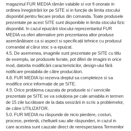
magazinul FUR MEDIA rămân valabile si vor fi onorate in
ordinea înregistrării lor pe SITE si in funcție de limita stocului
disponibil pentru fiecare produs din comanda. Toate produsele
prezentate pe acest SITE sunt disponibile in limita stocului fizic
disponibil. In cazul epuizării stocului reprezentantul FUR
MEDIA va oferi alternative prin prezentarea altor produse
asemănătoare ca si aspect si specificații tehnice cu produsul
comandat al cărui stoc s-a epuizat.
4.5. De asemenea, imaginile sunt prezentate pe SITE cu titlu
de exemplu, iar produsele livrate, pot diferi de imagini in orice
mod, datorita modificării caracteristicilor, design-ului fără
notificare prealabila de către producători.
4.8. FUR MEDIA își rezerva dreptul sa completeze si sa
modifice orice informație de pe SITE.
4.9. Orice problema cauzata de produsele si / serviciile
prezentate pe SITE se va soluționa pe cale amiabila in termen
de 15 zile lucrătoare de la data sesizării in scris a problemelor,
de către UTILIZATOR.
5.0. FUR MEDIA nu răspunde de nicio pierdere, costuri,
procese, pretenții, cheltuieli sau alte răspunderi, in cazul in
care acestea sunt cauzate direct de nerespectarea Termenilor