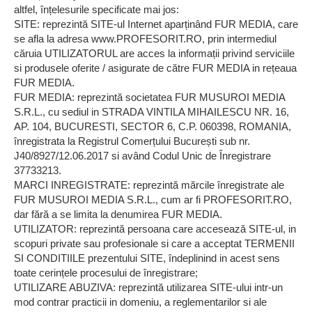
altfel, înțelesurile specificate mai jos:
SITE: reprezintă SITE-ul Internet aparținând FUR MEDIA, care
se afla la adresa www.PROFESORIT.RO, prin intermediul
căruia UTILIZATORUL are acces la informații privind serviciile
si produsele oferite / asigurate de către FUR MEDIA in rețeaua
FUR MEDIA.
FUR MEDIA: reprezintă societatea FUR MUSUROI MEDIA
S.R.L., cu sediul in STRADA VINTILA MIHAILESCU NR. 16,
AP. 104, BUCURESTI, SECTOR 6, C.P. 060398, ROMANIA,
înregistrata la Registrul Comerțului București sub nr.
J40/8927/12.06.2017 si având Codul Unic de Înregistrare
37733213.
MARCI INREGISTRATE: reprezintă mărcile înregistrate ale
FUR MUSUROI MEDIA S.R.L., cum ar fi PROFESORIT.RO,
dar fără a se limita la denumirea FUR MEDIA.
UTILIZATOR: reprezintă persoana care accesează SITE-ul, in
scopuri private sau profesionale si care a acceptat TERMENII
SI CONDITIILE prezentului SITE, îndeplinind in acest sens
toate cerințele procesului de înregistrare;
UTILIZARE ABUZIVA: reprezintă utilizarea SITE-ului intr-un
mod contrar practicii in domeniu, a reglementarilor si ale