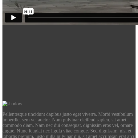
Pellentesque tincidunt dapibus justo eget viverra. Morbi vestibulum
imperdiet sem vel auctor. Nam pulvinar eleifend sapien, sit amet
commodo diam. Nam nec dui consequat, dignissim eros vel, ornare
augue. Nunc feugiat nec ligula vitae congue. Sed dignissim, nisi et
lobortis pretium, justo nulla pulvinar dui, sit amet accumsan erat arcu