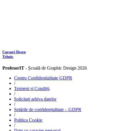
Cursuri Desen
Tehnic
ProfesorIT
- Școală de Graphic Design 2026
Centru Confidentialitate GDPR
/
Termeni și Condiții
/
Solicitați arhiva datelor
/
Setările de confidențialitate – GDPR
/
Politica Cookie
/
Date cu caracter personal