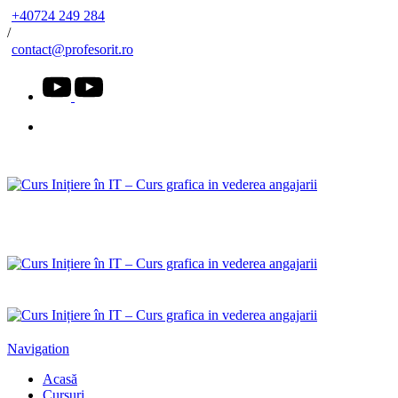
+40724 249 284
/
contact@profesorit.ro
Înscrieți-vă acum la cursuri
Navigation
Acasă
Cursuri