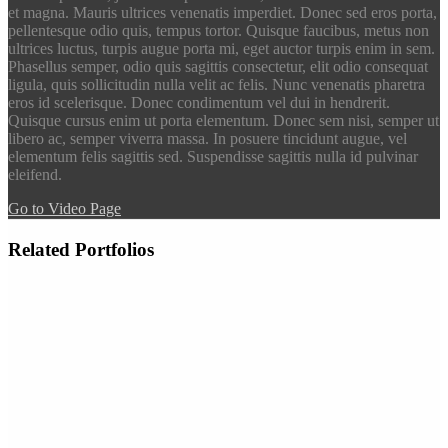
et magna. Mauris ultrices venenatis imperdiet. Donec sed eros porta,
pellentesque odio quis, tempus tortor. Quisque faucibus, metus non
ultrices luctus, turpis augue porta mi, eget auctor turpis enim in sem.
Phasellus semper, odio quis sagittis consectetur, elit odio consequat
ligula, quis sollicitudin nulla velit ac felis. Nunc venenatis pharetra
eros id scelerisque. Donec condimentum vel dui in hendrerit.
Quisque cursus enim ut porta elementum. Donec sem nisi, semper ut
libero ac, semper viverra massa. In posuere tincidunt augue, vel
elementum felis sagittis sed. Suspendisse sagittis nulla id pulvinar
eleifend.
Go to Video Page
Related Portfolios