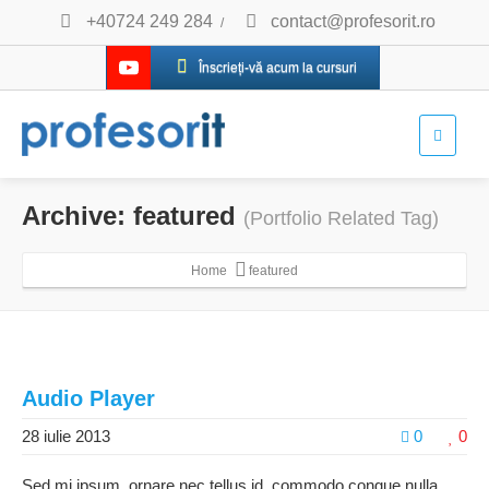
+40724 249 284
contact@profesorit.ro
/
Înscrieți-vă acum la cursuri
Archive: featured
(Portfolio Related Tag)
Home
featured
Audio Player
28 iulie 2013
0
0
Sed mi ipsum, ornare nec tellus id, commodo congue nulla.