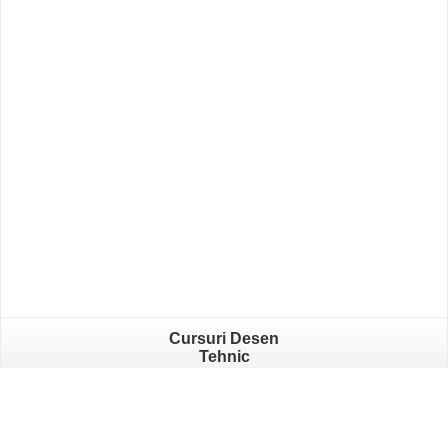
Cursuri Desen
Tehnic
ProfesorIT
- Școală de Graphic Design 2026